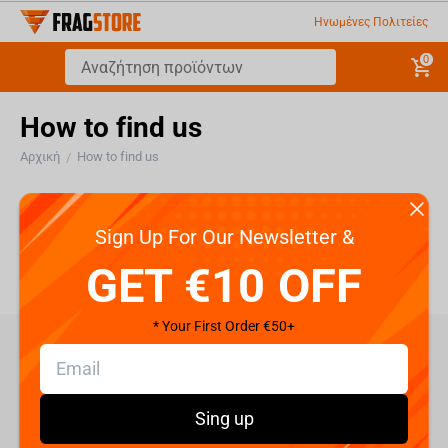
Ηνωμένες Πολιτείες
0
How to find us
Αρχική
How to find us
/
How to find us
Sign Up For Our Newsletter &
GET €10 OFF
* Your First Order €50+
care@fragstore.com
+357 95952841
Sing up