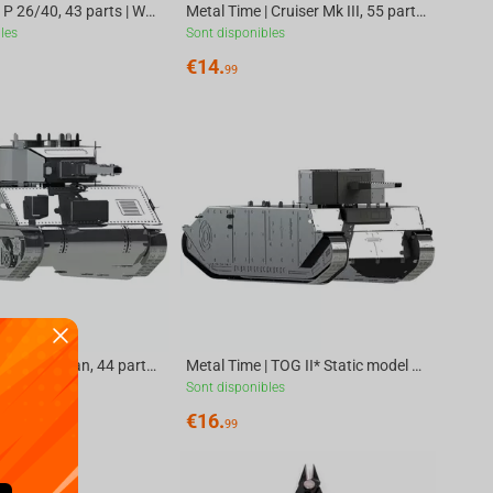
Metal Time | P 26/40, 43 parts | World of Tanks
Metal Time | Cruiser Mk III, 55 parts | World of Tanks
les
Sont disponibles
€
14.
99
Metal Time | M4 Sherman, 44 parts | World of Tanks
Metal Time | TOG II* Static model DIY kit of tank, 29 parts | World of Tanks
les
Sont disponibles
€
16.
99