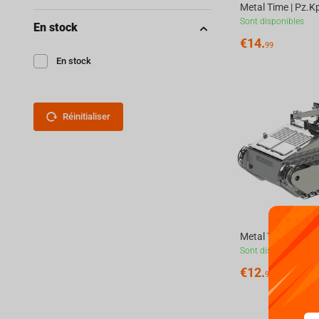
Sont disponibles
En stock
€
14.
99
En stock
Réinitialiser
Sont disponibles
€
12.
99