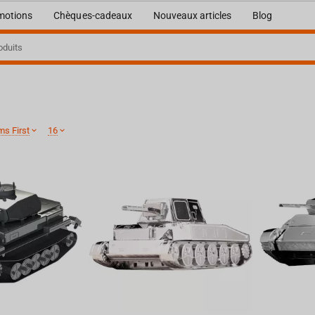
motions
Chèques-cadeaux
Nouveaux articles
Blog
ms First
16