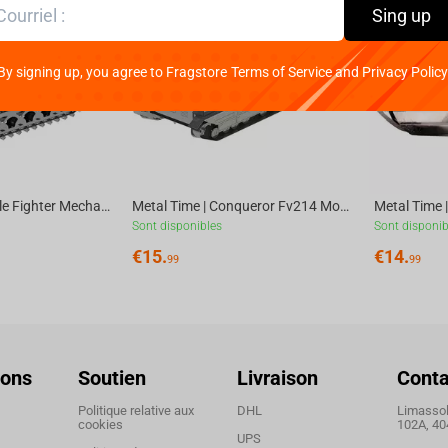
Sing up
By signing up, you agree to Fragstore Terms of Service and Privacy Policy
Metal Time | Nimble Fighter Mechanical model DIY kit of tank, 179 parts | World of Tanks
Metal Time | Conqueror Fv214 Model Constructor Kit, 46 parts | World Of Tanks
Sont disponibles
Sont disponib
€
15.
€
14.
99
99
ions
Soutien
Livraison
Conta
Politique relative aux
DHL
Limassol,
cookies
102A, 40
UPS