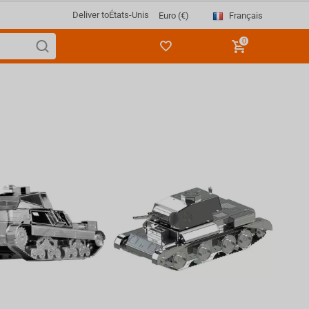
Deliver to
États-Unis
Français
Euro (€)
0