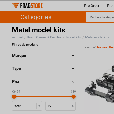
Pre-Order
Pro
Catégories
Metal model kits
Accueil
Board Games & Puzzles
Model Kits
Metal model kits
/
/
/
Filtres de produits
Trier par:
Newest Ite
Marque
Type
Prix
‎€
6.99
‎€
89
€
€