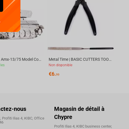
.
Metal Time | Amx-13/75 Model Constructor Kit, 56 parts | World Of Tanks
Metal Time | BASIC CUTTERS TOOLKIT (CTRS-2)
les
Non disponible
€
6.
99
ctez-nous
Magasin de détail à
Chypre
 Profiti Ilias 4, KIBC, Office
46
Profiti Ilias 4, KIBC business center,