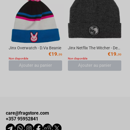
Jinx Overwatch - D.Va Beanie
Jinx Netflix The Witcher - Destiny Beanie Grey
€
19.
€
19.
99
99
Non disponible
Non disponible
Ajouter au panier
Ajouter au panier
care@fragstore.com
+357 95952841