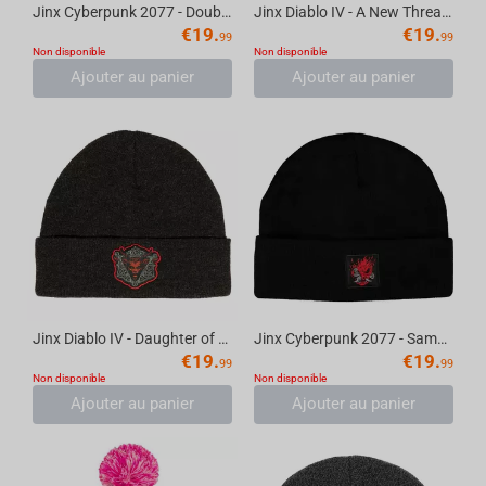
Jinx Cyberpunk 2077 - Double Trouble Reversible Beanie
Jinx Diablo IV - A New Threat Beanie Dark Red
€
19.
€
19.
99
99
Non disponible
Non disponible
Ajouter au panier
Ajouter au panier
Jinx Diablo IV - Daughter of Hatred Beanie Charcoal Heather
Jinx Cyberpunk 2077 - Samurai Logo Beanie Black
€
19.
€
19.
99
99
Non disponible
Non disponible
Ajouter au panier
Ajouter au panier