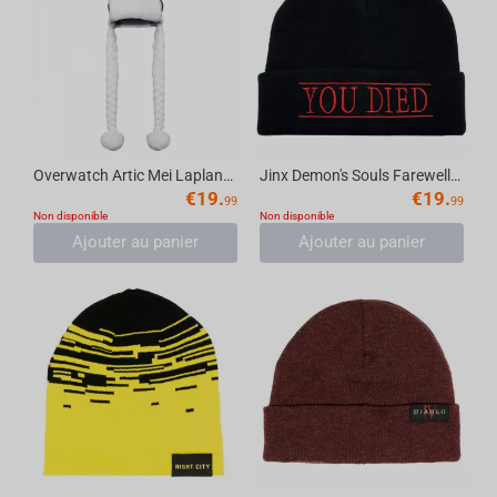
Overwatch Artic Mei Laplander Beanie Cap
Jinx Demon's Souls Farewell Beanie
€
19.
€
19.
99
99
Non disponible
Non disponible
Ajouter au panier
Ajouter au panier