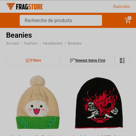
États-Unis
0
Beanies
Accueil
Fashion
Headwears
Beanies
/
/
/
Filters
Newest Items First