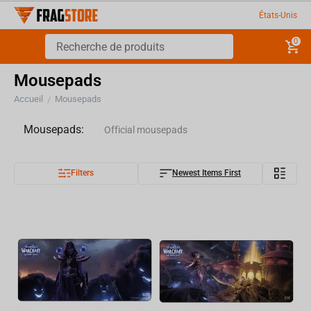
États-Unis
0
Mousepads
Accueil
Mousepads
/
Mousepads:
Official mousepads
Filters
Newest Items First