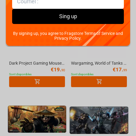
Sing up
By signing up, you agree to Fragstore Terms of Service and
Privacy Policy.
Dark Project Gaming Mousepad, Terra Nostra Black, XL
Wargaming, World of Tanks 2.0, Limited Edition Mousepad, XL
€
19.
€
17.
90
99
Sont disponibles
Sont disponibles