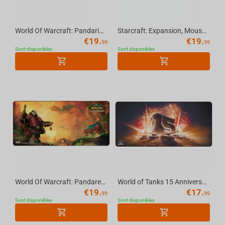
World Of Warcraft: Pandaria, Mousepad (Limited edition), XL
Starcraft: Expansion, Mousepad, XL
€
19.
€
19.
99
99
Sont disponibles
Sont disponibles
World Of Warcraft: Pandaren With Lanterns, Mousepad, XL
World of Tanks 15 Anniversary Mousepad, XL
€
19.
€
17.
99
99
Sont disponibles
Sont disponibles