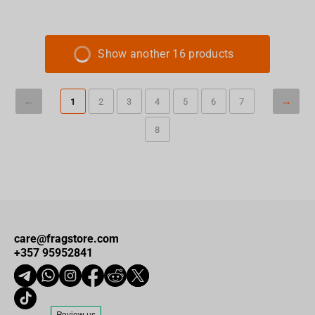
Show another 16 products
1
2
3
4
5
6
7
8
care@fragstore.com
+357 95952841