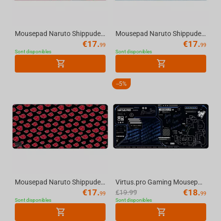
Mousepad Naruto Shippuden Itachi Uchiha, XL
Mousepad Naruto Shippuden Toads From Mount Myoboku, XL
€
17.
€
17.
99
99
Sont disponibles
Sont disponibles
-
5%
Mousepad Naruto Shippuden Akatsuki Clouds, XL
Virtus.pro Gaming Mousepad Shanghai Major Limited Edition, XL
€
17.
€
18.
€
19.99
99
99
Sont disponibles
Sont disponibles