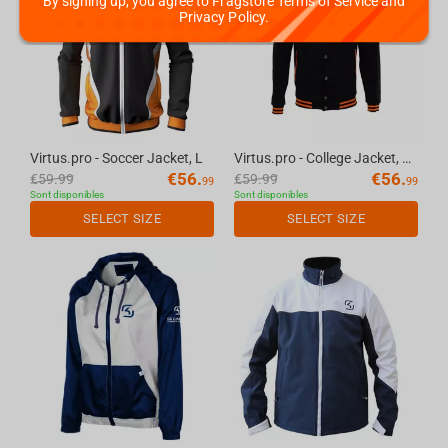
By signing up, you agree to Fragstore Terms of Service and
Privacy Policy.
Virtus.pro - Soccer Jacket, L
Virtus.pro - College Jacket, XS
€
56.
€
56.
€
59.99
€
59.99
99
99
Sont disponibles
Sont disponibles
SELECT SIZE
SELECT SIZE