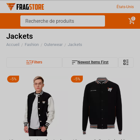
États-Unis
0
Jackets
Accueil
Fashion
Outerwear
Jackets
/
/
/
Filters
Newest Items First
-
5%
-
5%