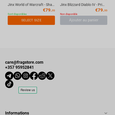
Jinx World of Warcraft - Shadowlands Bomber Jacket Navy S
Jinx Blizzard Diablo IV - Prime Evil Fatigue Jacket Black, M
€
79.
€
79.
99
99
Sont disponibles
Non disponible
Ajouter au panier
SELECT SIZE
care@fragstore.com
+357 95952841
Informations