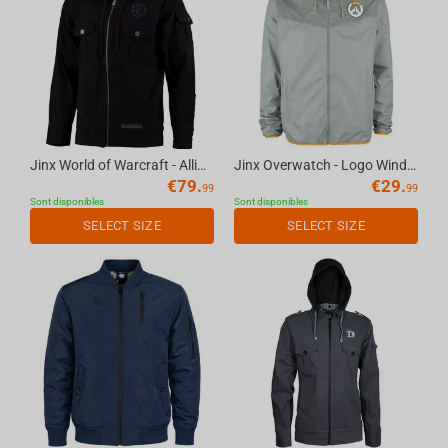
Jinx World of Warcraft - Alliance Fatigue Fatigue Jacket Black, L
Jinx Overwatch - Logo Windbreaker Jacket Grey, XS
€
79.
€
29.
99
99
Sont disponibles
Sont disponibles
SELECT SIZE
SELECT SIZE