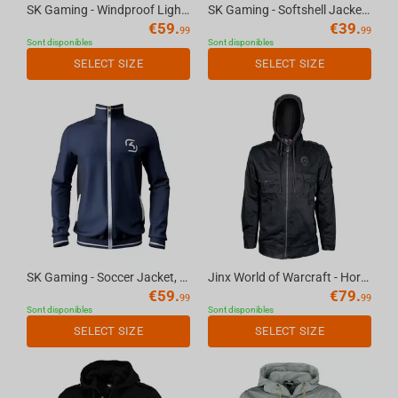
SK Gaming - Windproof Light Jacket, S
SK Gaming - Softshell Jacket, XS
€
59.
€
39.
99
99
Sont disponibles
Sont disponibles
SELECT SIZE
SELECT SIZE
SK Gaming - Soccer Jacket, XL
Jinx World of Warcraft - Horde Fatigue Jacket Black, 2XL
€
59.
€
79.
99
99
Sont disponibles
Sont disponibles
SELECT SIZE
SELECT SIZE