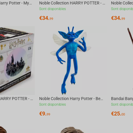
Noble Collection Harry Potter - Mystery Cube Journey To Hogwarts
Noble Collection HARRY POTTER - Magical Creatures №11 - Crookshanks Figure
Sont disponibles
Sont disponib
€
34.
€
34.
99
99
Noble Collection HARRY POTTER - Journey to Hogwarts Mystery Cube
Noble Collection Harry Potter - Bendable Cornish Pixie
Sont disponibles
Sont disponib
€
9.
€
25.
99
00