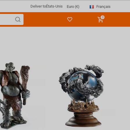
Deliver to
États-Unis
Français
Euro (€)
0