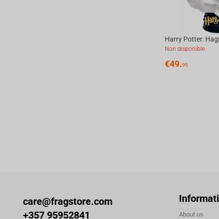
Non disponible
€
49.
99
Informat
care@fragstore.com
+357 95952841
About us