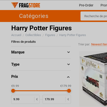
Pre-Order
Pro
Catégories
Harry Potter Figures
Accueil
Collectibles
Figures
Harry Potter Figures
/
/
/
Filtres de produits
Trier par:
Newest Ite
Marque
Type
Prix
‎€
9.99
‎€
179.99
€
€