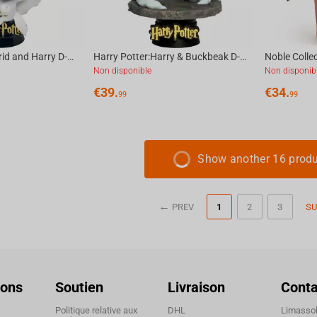
Harry Potter: Hagrid and Harry D-Stage Figure
Harry Potter:Harry & Buckbeak D-Stage Figure
Non disponible
Non disponib
€
39.
€
34.
99
99
Show another 16 prod
PREV
1
2
3
SU
ions
Soutien
Livraison
Conta
Politique relative aux
DHL
Limassol,