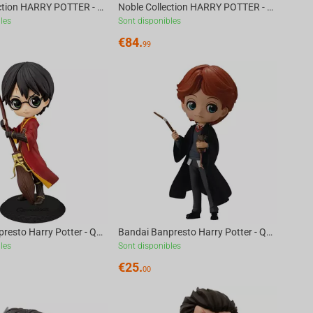
Noble Collection HARRY POTTER - Magical Creatures №12 - Troll Figure
Noble Collection HARRY POTTER - Dementors Crystal Ball
les
Sont disponibles
€
84.
99
Bandai Banpresto Harry Potter - Q Posket Harry Potter Quidditch Style (Ver.A) Figure
Bandai Banpresto Harry Potter - Q Posket Ron Weasley With Scabbers Figure
les
Sont disponibles
€
25.
00