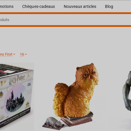
motions
Chèques-cadeaux
Nouveaux articles
Blog
ms First
16