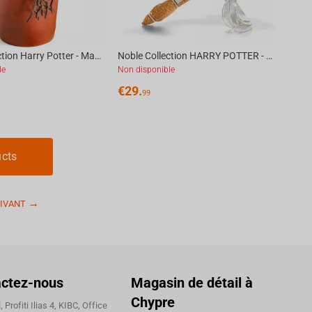
Noble Collection Harry Potter - Magical Creatures #17 - Mandrake Figure
Noble Collection HARRY POTTER - Toyllectible Treasures - Hedwig Figure
le
Non disponible
€
29.
99
ucts
IVANT
ctez-nous
Magasin de détail à
Chypre
 Profiti Ilias 4, KIBC, Office