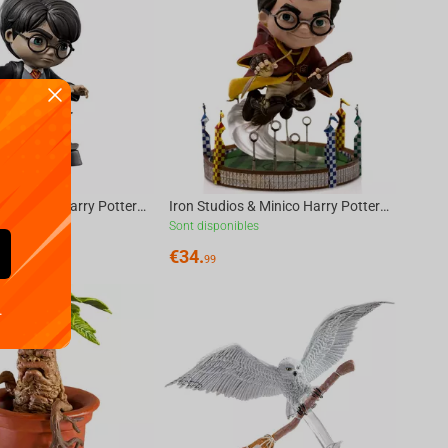
Iron Studios & Minico Harry Potter - Harry Potter with Sword of Gryffindor Figure
Iron Studios & Minico Harry Potter - At the Quiddich Match Figure
les
Sont disponibles
€
34.
99
.