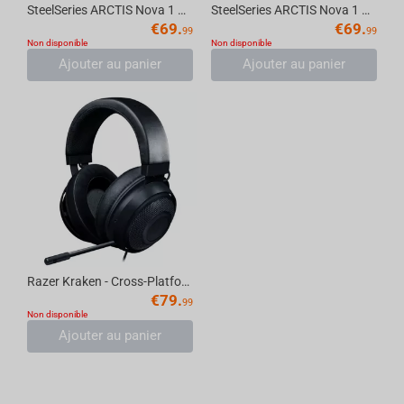
SteelSeries ARCTIS Nova 1 White Wired Gaming Headset
SteelSeries ARCTIS Nova 1 Black Wired Gaming Headset
€
69.
€
69.
99
99
Non disponible
Non disponible
Ajouter au panier
Ajouter au panier
Razer Kraken - Cross-Platform 3.5mm Wired Gaming Headset (Black)
€
79.
99
Non disponible
Ajouter au panier