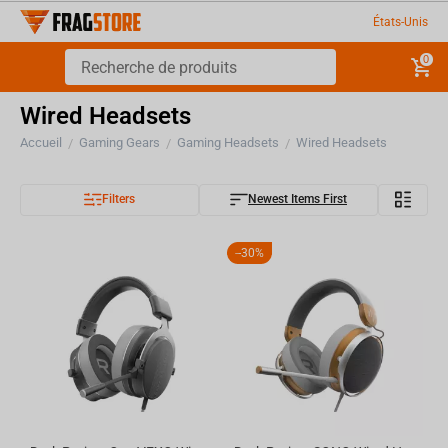
États-Unis
0
Wired Headsets
Accueil
Gaming Gears
Gaming Headsets
Wired Headsets
/
/
/
Filters
Newest Items First
-
30%