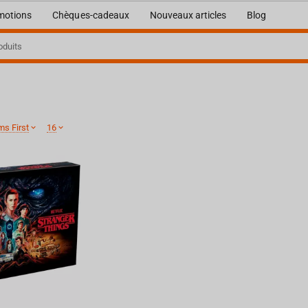
motions
Chèques-cadeaux
Nouveaux articles
Blog
ms First
16