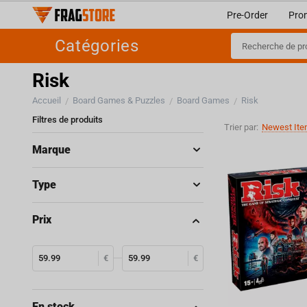
Pre-Order
Pro
Catégories
Risk
Accueil
Board Games & Puzzles
Board Games
Risk
/
/
/
Filtres de produits
Trier par:
Newest Ite
Marque
Type
Prix
€
€
En stock