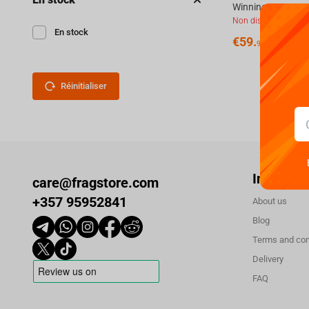
Non disponible
En stock
€
59.
99
Réinitialiser
Informat
care@fragstore.com
+357 95952841
About us
Blog
Terms and con
Delivery
FAQ