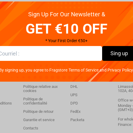
Winning Moves STRANGER THINGS - Risk Board Game English
Sign Up For Our Newsletter &
GET €10 OFF
* Your First Order €50+
Sing up
By signing up, you agree to Fragstore Terms of Service and Privacy Policy
ions
Soutien
Livraison
Conta
Politique relative aux
DHL
Limassol,
cookies
102A, 40
UPS
Politique de
Office w
ditions
confidentialité
DPD
Monday - 
(GMT+3)
Politique de retour
FedEx
For whol
Garantie et service
Packeta
Finance:
Contacts