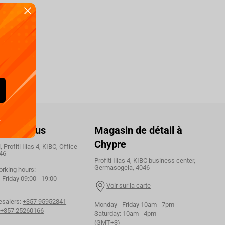
.
ctez-nous
Magasin de détail à
Chypre
 Profiti Ilias 4, KIBC, Office
46
Profiti Ilias 4, KIBC business center,
Germasogeia, 4046
orking hours:
Friday 09:00 - 19:00
Voir sur la carte
esalers:
+357 95952841
Monday - Friday 10am - 7pm
+357 25260166
Saturday: 10am - 4pm
(GMT+3)