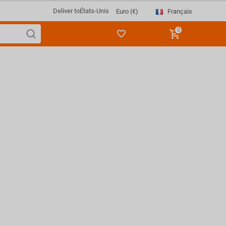
Deliver to
États-Unis
Français
Euro (€)
0