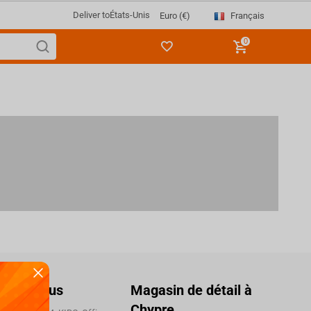
Deliver to
États-Unis
Français
Euro (€)
0
ctez-nous
Magasin de détail à
Chypre