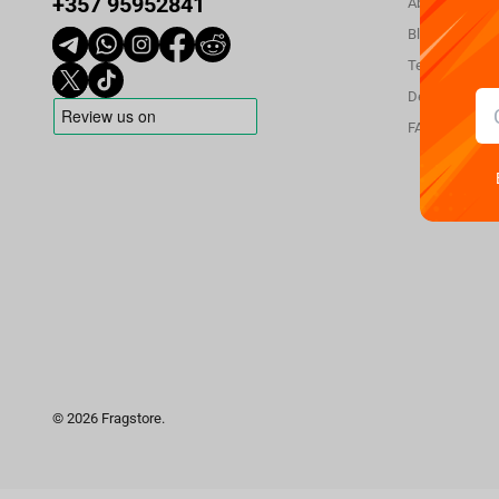
+357 95952841
About us
Blog
Terms and con
Delivery
FAQ
© 2026 Fragstore.