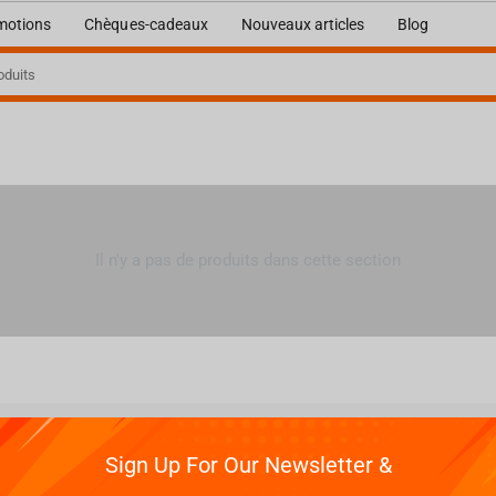
motions
Chèques-cadeaux
Nouveaux articles
Blog
s
Il n'y a pas de produits dans cette section
ions
Soutien
Livraison
Conta
Sign Up For Our Newsletter &