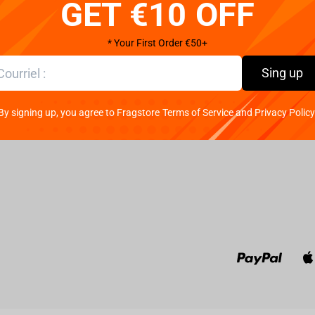
GET €10 OFF
Politique relative aux
DHL
Limassol,
cookies
102A, 40
UPS
Politique de
Office w
ditions
confidentialité
DPD
* Your First Order €50+
Monday - 
(GMT+3)
Politique de retour
FedEx
Sing up
For whol
Garantie et service
Packeta
Finance:
Contacts
By signing up, you agree to Fragstore Terms of Service and Privacy Policy