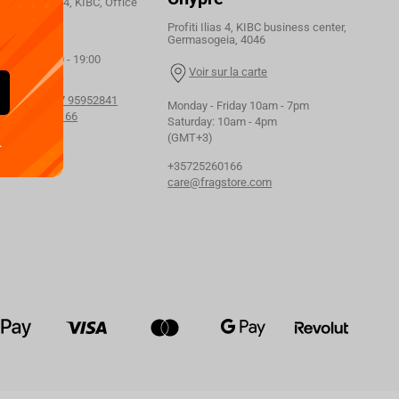
 Profiti Ilias 4, KIBC, Office
46
Profiti Ilias 4, KIBC business center,
Germasogeia, 4046
orking hours:
Friday 09:00 - 19:00
Voir sur la carte
esalers:
+357 95952841
Monday - Friday 10am - 7pm
+357 25260166
Saturday: 10am - 4pm
(GMT+3)
.
+35725260166
care@fragstore.com