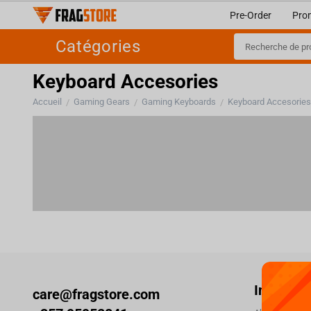
Pre-Order
Pro
Catégories
Keyboard Accesories
Accueil
Gaming Gears
Gaming Keyboards
Keyboard Accesorie
/
/
/
Informat
care@fragstore.com