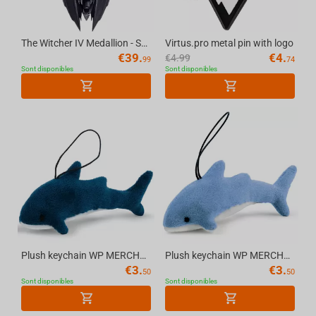
The Witcher IV Medallion - School of the Lynx, Metal
Virtus.pro metal pin with logo
€
39.
€
4.
€
4.99
99
74
Sont disponibles
Sont disponibles
Plush keychain WP MERCHANDISE Shark Ollie, 13 cm, turquoise
Plush keychain WP MERCHANDISE Shark Nory, 13 cm, blue
€
3.
€
3.
50
50
Sont disponibles
Sont disponibles