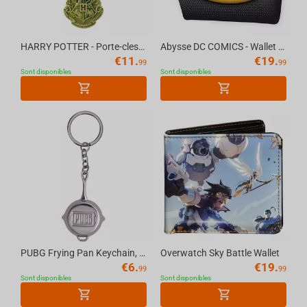
HARRY POTTER - Porte-cles 3D "embleme Poudlard"
Abysse DC COMICS - Wallet "Batman suit"
€
11.
€
19.
99
99
Sont disponibles
Sont disponibles
PUBG Frying Pan Keychain, Chrome
Overwatch Sky Battle Wallet
€
6.
€
19.
99
99
Sont disponibles
Sont disponibles