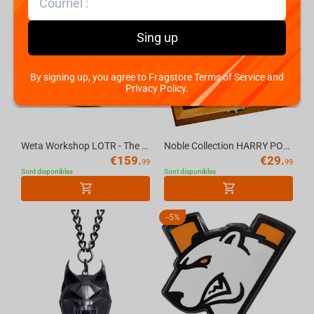
Sing up
By signing up, you agree to Fragstore Terms of Service and
Privacy Policy.
Weta Workshop LOTR - The One Ring (With Runes) - Gold Plated Tungsten, Size 6
Noble Collection HARRY POTTER - Hogwarts House Pins
€
159.
€
29.
99
99
Sont disponibles
Sont disponibles
-
5%