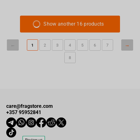
Show another 16 products
1
2
3
4
5
6
7
8
care@fragstore.com
+357 95952841