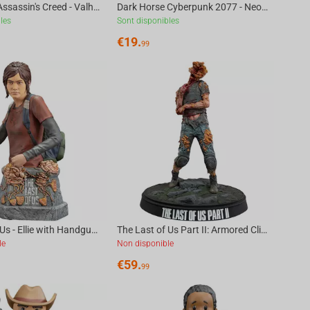
Dark HorseAssassin's Creed - Valhalla Raid Planning Puzzle 1001 Pcs
Dark Horse Cyberpunk 2077 - Neokitsch Puzzle
les
Sont disponibles
€
19.
99
The Last of Us - Ellie with Handgun Bust
The Last of Us Part II: Armored Clicker Figure
le
Non disponible
€
59.
99