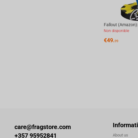
Non disponible
€
49.
99
Informat
care@fragstore.com
+357 95952841
About us