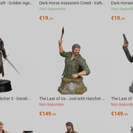
Dark Horse StarCraft - Golden Age Protoss Carrier Ship Limited Edition Replica
Dark Horse Assassin's Creed - Valhalla Fortress Assault Puzzle 1000 Pcs
Sont disponibles
Sont disponib
€
19.
€
19.
99
99
Dark Horse The Witcher 3 - Geralt Grandmaster Figure
The Last of Us - Joel with Hatchet Bust
Non disponible
Non disponib
€
149.
€
149.
99
99