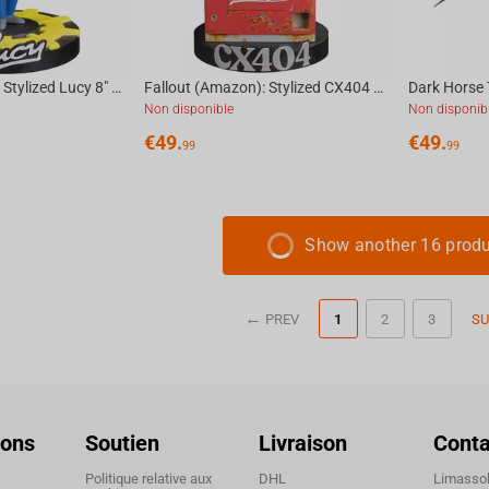
Fallout (Amazon): Stylized Lucy 8" Vinyl Figure
Fallout (Amazon): Stylized CX404 + Wilzig (Head) Vinyl Figure
Non disponible
Non disponib
€
49.
€
49.
99
99
Show another 16 prod
PREV
1
2
3
SU
ions
Soutien
Livraison
Conta
Politique relative aux
DHL
Limassol,