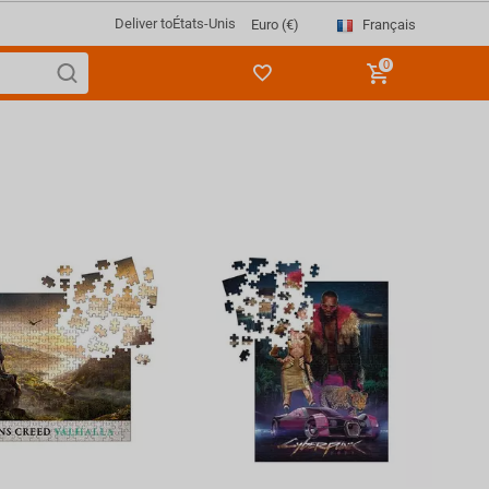
Deliver to
États-Unis
Français
Euro (€)
0