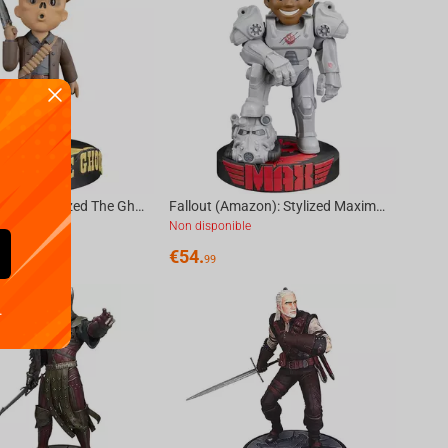
Fallout (Amazon): Stylized The Ghoul 8" Vinyl Figure
Fallout (Amazon): Stylized Maximus 8" Vinyl Figure
le
Non disponible
€
54.
99
.