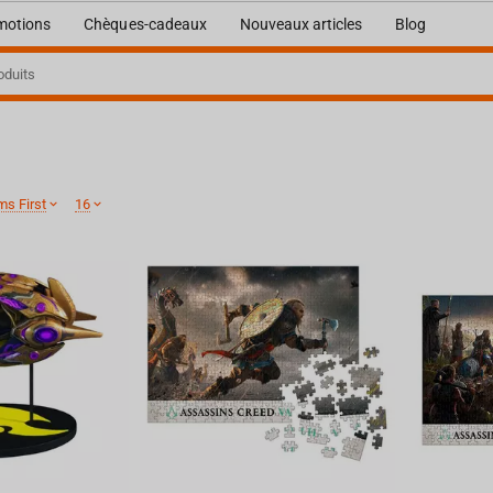
motions
Chèques-cadeaux
Nouveaux articles
Blog
ms First
16