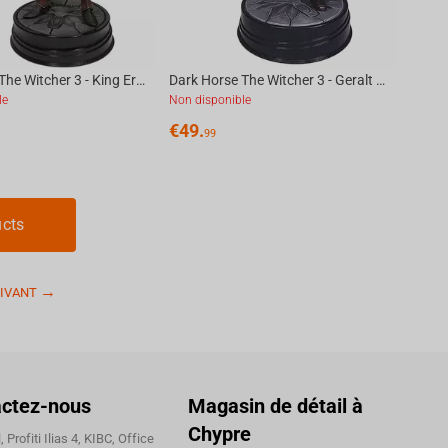
Dark Horse The Witcher 3 - King Eredin Figure
Dark Horse The Witcher 3 - Geralt Manticore Figure
le
Non disponible
€
49.
99
ucts
IVANT
ctez-nous
Magasin de détail à
Chypre
 Profiti Ilias 4, KIBC, Office