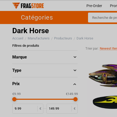
Pre-Order
Pro
Catégories
Dark Horse
Accueil
Manufacturers
Producteurs
Dark Horse
/
/
/
Filtres de produits
Trier par:
Newest Ite
Marque
Type
Prix
‎€
9.99
‎€
149.99
€
€