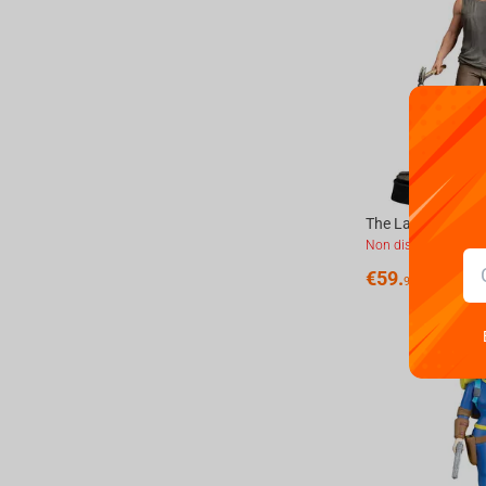
The Last of Us Par
Non disponible
€
59.
99