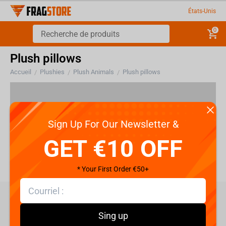
États-Unis
0
Plush pillows
Accueil
Plushies
Plush Animals
Plush pillows
/
/
/
Il n'y a pas de produits dans cette section
Sign Up For Our Newsletter &
GET €10 OFF
* Your First Order €50+
care@fragstore.com
Sing up
+357 95952841