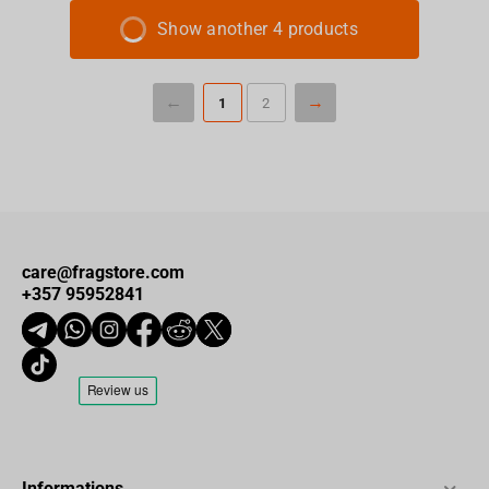
Show another 4 products
1
2
care@fragstore.com
+357 95952841
Informations