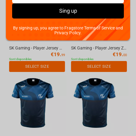
Sing up
By signing up, you agree to Fragstore Terms of Service and
Privacy Policy.
SK Gaming - Player Jersey HEGMAN, M
SK Gaming - Player Jersey ZETALOT, M
€
19.
€
19.
99
00
Sont disponibles
Sont disponibles
SELECT SIZE
SELECT SIZE