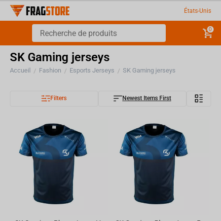
États-Unis
0
SK Gaming jerseys
Accueil
Fashion
Esports Jerseys
SK Gaming jerseys
/
/
/
Filters
Newest Items First