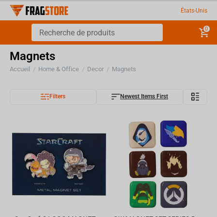
États-Unis
0
Magnets
Accueil
Home & Office
Decor
Magnets
/
/
/
Filters
Newest Items First