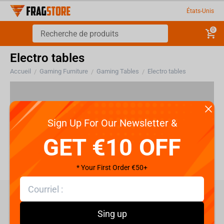
États-Unis
0
Electro tables
Accueil
Gaming Furniture
Gaming Tables
Electro tables
/
/
/
Il n'y a pas de produits dans cette section
Sign Up For Our Newsletter &
GET €10 OFF
* Your First Order €50+
care@fragstore.com
Sing up
+357 95952841