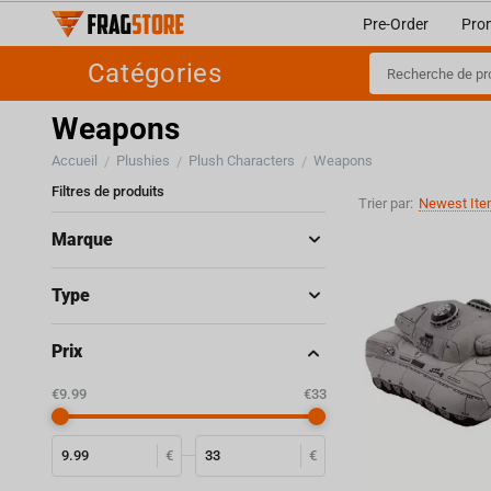
Pre-Order
Pro
Catégories
Weapons
Accueil
Plushies
Plush Characters
Weapons
/
/
/
Filtres de produits
Trier par:
Newest Ite
Marque
Type
Prix
‎€
9.99
‎€
33
€
€