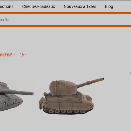
motions
Chèques-cadeaux
Nouveaux articles
Blog
ms First
16