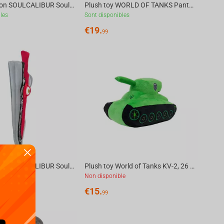
Plush weapon SOULCALIBUR Soul Edge Sword, 81 cm
Plush toy WORLD OF TANKS Panther 38 cm
les
Sont disponibles
€
19.
99
Plush weapon SOULCALIBUR Soul Edge Sword, (color box) 81 cm
Plush toy World of Tanks KV-2, 26 cm
les
Non disponible
€
15.
99