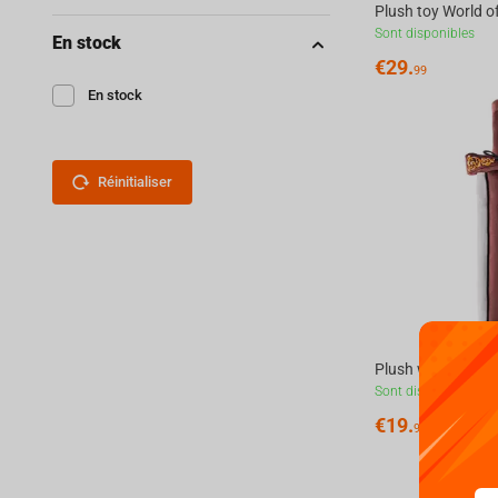
Sont disponibles
En stock
€
29.
99
En stock
Réinitialiser
Sont disponibles
€
19.
99