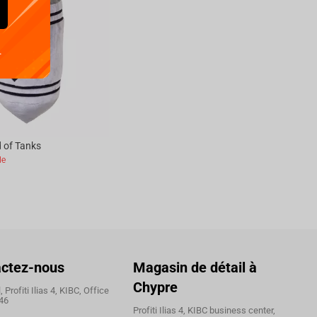
.
d of Tanks
le
ctez-nous
Magasin de détail à
Chypre
 Profiti Ilias 4, KIBC, Office
46
Profiti Ilias 4, KIBC business center,