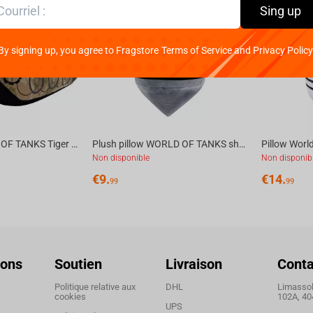
Sing up
By signing up, you agree to Fragstore Terms of Service and Privacy Policy
Plush toy WORLD OF TANKS Tiger 1, 27 cm
Plush pillow WORLD OF TANKS shell 35cm
Pillow Worl
Non disponible
Non disponib
€
9.
€
14.
99
99
ions
Soutien
Livraison
Conta
Politique relative aux
DHL
Limassol,
cookies
102A, 40
UPS