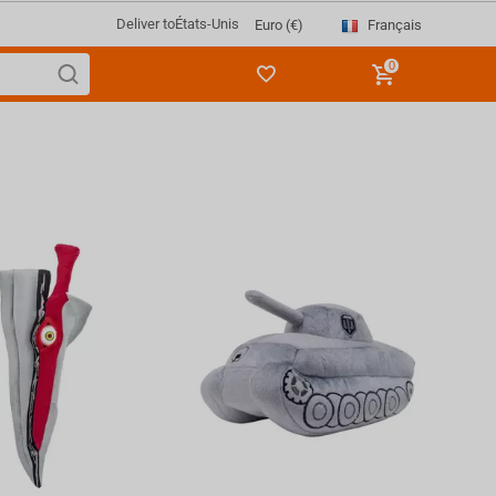
Deliver to
États-Unis
Français
Euro (€)
0