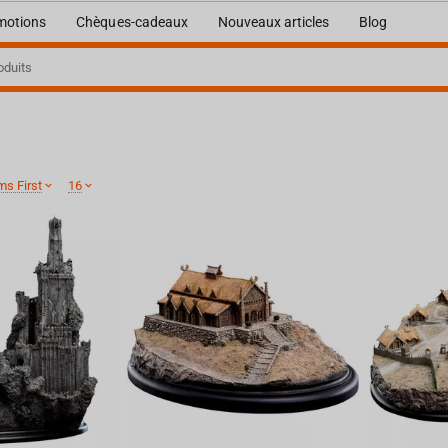
motions
Chèques-cadeaux
Nouveaux articles
Blog
ms First
16