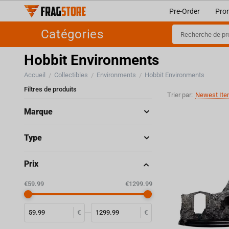
Pre-Order
Pro
Catégories
Hobbit Environments
Accueil
Collectibles
Environments
Hobbit Environments
/
/
/
Filtres de produits
Trier par:
Newest Ite
Marque
Type
Prix
‎€
59.99
‎€
1299.99
€
€