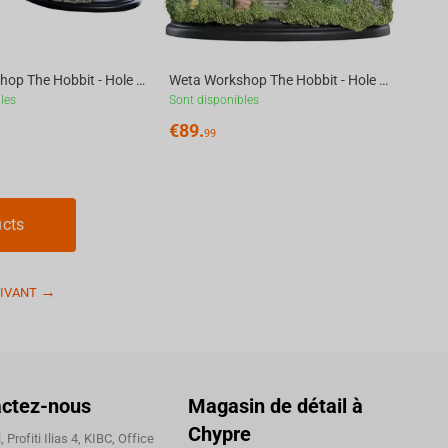
Weta Workshop The Hobbit - Hole 5 Hill Lane Environment
Weta Workshop The Hobbit - Hole 16 Bagshot Row Chimney Environment
les
Sont disponibles
€
89.
99
ucts
IVANT
ctez-nous
Magasin de détail à
Chypre
 Profiti Ilias 4, KIBC, Office