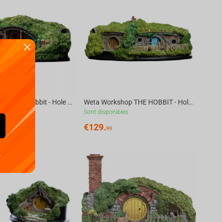
Weta Workshop The Hobbit - Hole 39 Low Road Environment
Weta Workshop THE HOBBIT - Hole 24 Gandalf's Cutting Environment Statue (20 cm)
les
Sont disponibles
€
129.
99
.