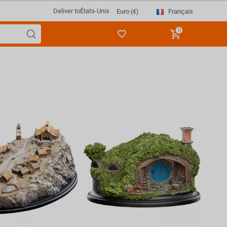
Deliver to
États-Unis
Français
Euro (€)
0