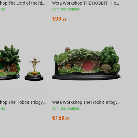
Weta Workshop The Lord of the Rings Trilogy - Edoras Limited Edition Environment
Weta Workshop THE HOBBIT - Hobbit Hole 1 Hill Lane Environment Statue
les
Sont disponibles
€
99.
99
Weta Workshop The Hobbit Trilogy - Hobbit Hole - 15 Gardens Smial Environment
Weta Workshop The Hobbit Trilogy - Hobbit Hole - 22 Pine Grove Environment
les
Sont disponibles
€
159.
99