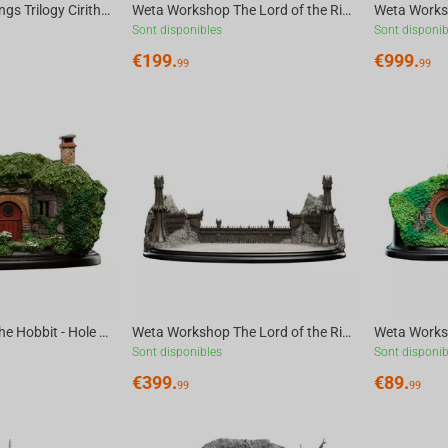
The Lord of the Rings Trilogy Cirith Ungol Environment LE
Weta Workshop The Lord of the Rings Trilogy - The Golden Hall of Edoras Environment
Sont disponibles
Sont disponib
€
199.
€
999.
99
99
Weta Workshop The Hobbit - Hole 34 Lakeside Environment
Weta Workshop The Lord of the Rings Trilogy - The Black Gate Environment
Sont disponibles
Sont disponib
€
399.
€
89.
99
99