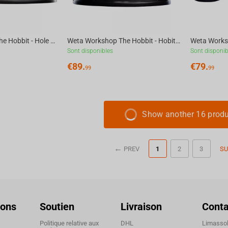
Weta Workshop The Hobbit - Hole 2A Hill Lane Environment
Weta Workshop The Hobbit - Hobit 35 Bagshot Row Christmas Environment
Sont disponibles
Sont disponib
€
89.
€
79.
99
99
Show another 16 prod
PREV
1
2
3
SU
ions
Soutien
Livraison
Conta
Politique relative aux
DHL
Limassol,