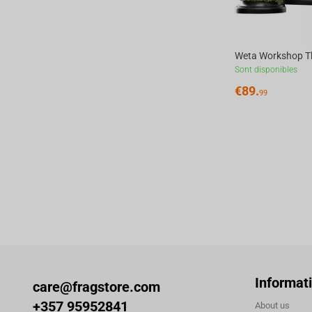
Sont disponibles
€
89.
99
Informat
care@fragstore.com
+357 95952841
About us